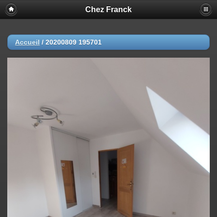
Chez Franck
Accueil
/
20200809 195701