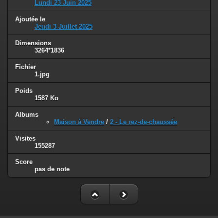
Lundi 23 Juin 2025
Ajoutée le
Jeudi 3 Juillet 2025
Dimensions
3264*1836
Fichier
1.jpg
Poids
1587 Ko
Albums
Maison à Vendre
/
2 - Le rez-de-chaussée
Visites
155287
Score
pas de note