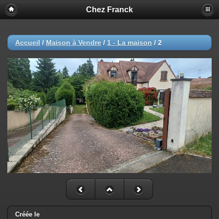
Chez Franck
Accueil
/
Maison à Vendre
/
1 - La maison
/
2
Créée le